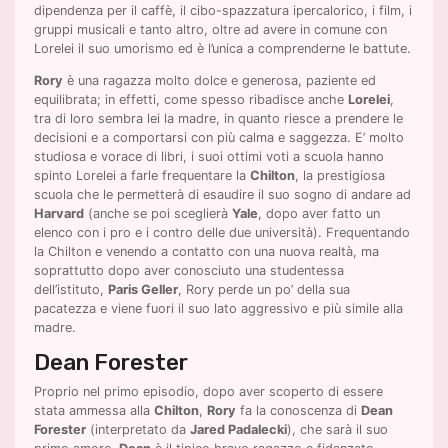
dipendenza per il caffè, il cibo-spazzatura ipercalorico, i film, i
gruppi musicali e tanto altro, oltre ad avere in comune con
Lorelei il suo umorismo ed è l’unica a comprenderne le battute.
Rory
è una ragazza molto dolce e generosa, paziente ed
equilibrata; in effetti, come spesso ribadisce anche
Lorelei
,
tra di loro sembra lei la madre, in quanto riesce a prendere le
decisioni e a comportarsi con più calma e saggezza. E’ molto
studiosa e vorace di libri, i suoi ottimi voti a scuola hanno
spinto Lorelei a farle frequentare la
Chilton
, la prestigiosa
scuola che le permetterà di esaudire il suo sogno di andare ad
Harvard
(anche se poi sceglierà
Yale
, dopo aver fatto un
elenco con i pro e i contro delle due università). Frequentando
la Chilton e venendo a contatto con una nuova realtà, ma
soprattutto dopo aver conosciuto una studentessa
dell’istituto,
Paris Geller
, Rory perde un po’ della sua
pacatezza e viene fuori il suo lato aggressivo e più simile alla
madre.
Dean Forester
Proprio nel primo episodio, dopo aver scoperto di essere
stata ammessa alla
Chilton
,
Rory
fa la conoscenza di
Dean
Forester
(interpretato da
Jared Padalecki
), che sarà il suo