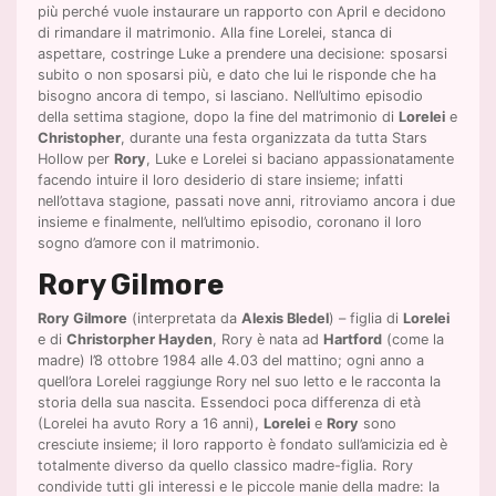
più perché vuole instaurare un rapporto con April e decidono
di rimandare il matrimonio. Alla fine Lorelei, stanca di
aspettare, costringe Luke a prendere una decisione: sposarsi
subito o non sposarsi più, e dato che lui le risponde che ha
bisogno ancora di tempo, si lasciano. Nell’ultimo episodio
della settima stagione, dopo la fine del matrimonio di
Lorelei
e
Christopher
, durante una festa organizzata da tutta Stars
Hollow per
Rory
, Luke e Lorelei si baciano appassionatamente
facendo intuire il loro desiderio di stare insieme; infatti
nell’ottava stagione, passati nove anni, ritroviamo ancora i due
insieme e finalmente, nell’ultimo episodio, coronano il loro
sogno d’amore con il matrimonio.
Rory Gilmore
Rory Gilmore
(interpretata da
Alexis Bledel
) – figlia di
Lorelei
e di
Christorpher Hayden
, Rory è nata ad
Hartford
(come la
madre) l’8 ottobre 1984 alle 4.03 del mattino; ogni anno a
quell’ora Lorelei raggiunge Rory nel suo letto e le racconta la
storia della sua nascita. Essendoci poca differenza di età
(Lorelei ha avuto Rory a 16 anni),
Lorelei
e
Rory
sono
cresciute insieme; il loro rapporto è fondato sull’amicizia ed è
totalmente diverso da quello classico madre-figlia. Rory
condivide tutti gli interessi e le piccole manie della madre: la