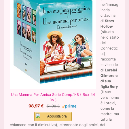
nell’immag
inaria
cittadina
di
Stars
Hollow
(situata
nello stato
del
Connectic
ut),
racconta
le vicende
di
Lorelei
Gilmore e
di sua
figlia Rory
(il suo
Una Mamma Per Amica Serie Comp.1-8 ( Box 44
vero nome
Dv )
è Lorelei,
98,97 €
51,90 €
come la
madre, ma
Acquista ora
tutti la
chiamano con il diminutivo), circondate dagli amici, dai