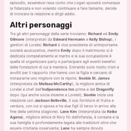
episodio, essendosi resa conto che Logan sposerà comunque
la fidanzata e non volendo continuare a fare l’amante, decide
di troncare la relazione e dirgli addio.
Altri personaggi
Tra gli altri personaggi della serie troviamo:
Richard
ed
Emily
Gilmore
(interpretati da
Edward Hermann
e
Kelly Bishop
), i
genitori di Lorelei;
Richard
è vice presidente di un’importante
società assicurativa, mentre
Emily
dopo il matrimonio si è
dedicata completamente al marito e la sua occupazione è
quella di organizzare party e partecipare agli eventi benefici
delle fondazioni di cui è membra. Entrambi sono molto tristi e
avviliti per il rapporto che hanno con la figlia e cercano di
instaurarne uno migliore con la nipote.
Sookie St. James
(interpretata da
Melissa McCarthy
), la migliore amica di
Lorelei e chef dell
‘Indipendence Inn
prima e del
Dragonfly
dopo (qui anche socia insieme a Lorelei);
Sookie
inizia una
relazione con
Jackson Belleville
, il suo fornitore di frutta e
verdura, con cui si sposa e ha due figli (il terzo in arrivo alla
fine della settima stagione).
Lane Kim
(interpretata da
Keiko
Agena
), migliore amica di Rory fin dall’infanzia, è coreana e la
sua famiglia è profondamente legata alle tradizioni oltre che
essere cristiana osservante;
Lane
ha sempre dovuto