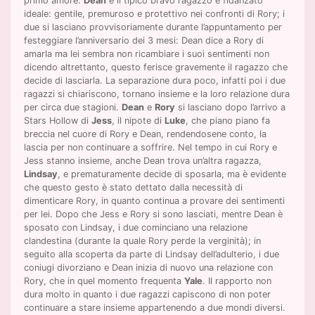
primo amore.
Dean
è il tipico bravo ragazzo e fidanzato
ideale: gentile, premuroso e protettivo nei confronti di Rory; i
due si lasciano provvisoriamente durante l’appuntamento per
festeggiare l’anniversario dei 3 mesi: Dean dice a Rory di
amarla ma lei sembra non ricambiare i suoi sentimenti non
dicendo altrettanto, questo ferisce gravemente il ragazzo che
decide di lasciarla. La separazione dura poco, infatti poi i due
ragazzi si chiariscono, tornano insieme e la loro relazione dura
per circa due stagioni.
Dean
e
Rory
si lasciano dopo l’arrivo a
Stars Hollow di
Jess
, il nipote di
Luke
, che piano piano fa
breccia nel cuore di Rory e Dean, rendendosene conto, la
lascia per non continuare a soffrire. Nel tempo in cui Rory e
Jess stanno insieme, anche Dean trova un’altra ragazza,
Lindsay
, e prematuramente decide di sposarla, ma è evidente
che questo gesto è stato dettato dalla necessità di
dimenticare Rory, in quanto continua a provare dei sentimenti
per lei. Dopo che Jess e Rory si sono lasciati, mentre Dean è
sposato con Lindsay, i due cominciano una relazione
clandestina (durante la quale Rory perde la verginità); in
seguito alla scoperta da parte di Lindsay dell’adulterio, i due
coniugi divorziano e Dean inizia di nuovo una relazione con
Rory, che in quel momento frequenta
Yale
. Il rapporto non
dura molto in quanto i due ragazzi capiscono di non poter
continuare a stare insieme appartenendo a due mondi diversi.