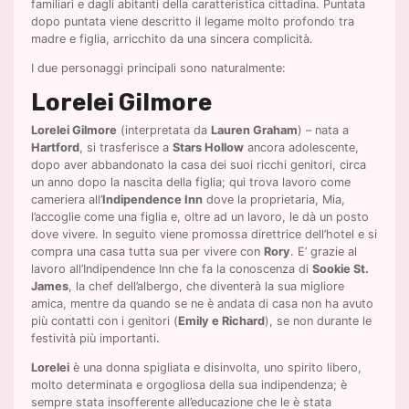
familiari e dagli abitanti della caratteristica cittadina. Puntata
dopo puntata viene descritto il legame molto profondo tra
madre e figlia, arricchito da una sincera complicità.
I due personaggi principali sono naturalmente:
Lorelei Gilmore
Lorelei Gilmore
(interpretata da
Lauren Graham
) – nata a
Hartford
, si trasferisce a
Stars Hollow
ancora adolescente,
dopo aver abbandonato la casa dei suoi ricchi genitori, circa
un anno dopo la nascita della figlia; qui trova lavoro come
cameriera all’
Indipendence Inn
dove la proprietaria, Mia,
l’accoglie come una figlia e, oltre ad un lavoro, le dà un posto
dove vivere. In seguito viene promossa direttrice dell’hotel e si
compra una casa tutta sua per vivere con
Rory
. E’ grazie al
lavoro all’Indipendence Inn che fa la conoscenza di
Sookie St.
James
, la chef dell’albergo, che diventerà la sua migliore
amica, mentre da quando se ne è andata di casa non ha avuto
più contatti con i genitori (
Emily e Richard
), se non durante le
festività più importanti.
Lorelei
è una donna spigliata e disinvolta, uno spirito libero,
molto determinata e orgogliosa della sua indipendenza; è
sempre stata insofferente all’educazione che le è stata