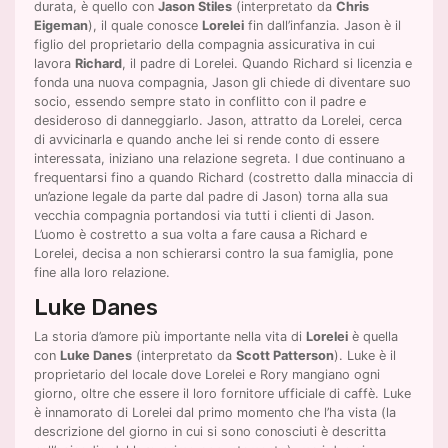
durata, è quello con
Jason Stiles
(interpretato da
Chris
Eigeman
), il quale conosce
Lorelei
fin dall’infanzia. Jason è il
figlio del proprietario della compagnia assicurativa in cui
lavora
Richard
, il padre di Lorelei. Quando Richard si licenzia e
fonda una nuova compagnia, Jason gli chiede di diventare suo
socio, essendo sempre stato in conflitto con il padre e
desideroso di danneggiarlo. Jason, attratto da Lorelei, cerca
di avvicinarla e quando anche lei si rende conto di essere
interessata, iniziano una relazione segreta. I due continuano a
frequentarsi fino a quando Richard (costretto dalla minaccia di
un’azione legale da parte dal padre di Jason) torna alla sua
vecchia compagnia portandosi via tutti i clienti di Jason.
L’uomo è costretto a sua volta a fare causa a Richard e
Lorelei, decisa a non schierarsi contro la sua famiglia, pone
fine alla loro relazione.
Luke Danes
La storia d’amore più importante nella vita di
Lorelei
è quella
con
Luke Danes
(interpretato da
Scott Patterson
). Luke è il
proprietario del locale dove Lorelei e Rory mangiano ogni
giorno, oltre che essere il loro fornitore ufficiale di caffè. Luke
è innamorato di Lorelei dal primo momento che l’ha vista (la
descrizione del giorno in cui si sono conosciuti è descritta