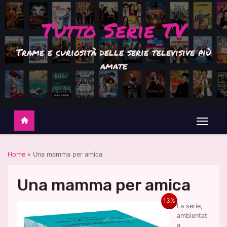
S
a
Tutto Serie TV
l
t
a
Trame e curiosità delle serie televisive più
a
l
amate
c
o
n
t
e
n
u
t
o
Home
»
Una mamma per amica
Una mamma per amica
13%
La serie,
ambientat
a