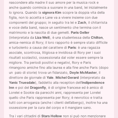
nascondere alla madre il suo amore per la musica rock e
anche quando comincia a suonare in una band, lei inizialmente
lo ignora. Quando la
signora Kim
scopre la doppia vita della
figlia, non lo accetta e Lane va a vivere insieme con due
componenti del gruppo; in seguito tra lei e
Zach
, il chitarrista
e voce della band, nasce un sentimento che termina con il
matrimonio e la nascita di due gemelli.
Paris Geller
(interpretata da
Liza Weil
), è una studentessa della
Chilton
,
amica-nemica di Rory; il loro rapporto è sempre stato difficile
e turbolento a causa del carattere di
Paris
: è una ragazza
asociale, scontrosa, litigiosa e invidiosa di Rory per i suoi
risultati scolastici, ossessionata dal voler essere sempre la
migliore. Tra periodi positivi e negativi, Rory e Paris
rimangono amiche fino alla laurea e alla fine anche Paris (dopo
un paio di storie) trova un fidanzato,
Doyle McMaster
, il
direttore de giornale di
Yale
.
Michel Gerard
(interpretato da
Yanic Truesdale
), l’addetto alla reception dell’
Indipendence
Inn
e poi del
Dragonfly
, è di origine francese ed è amico di
Lorelei e Sookie da parecchi anni, rappresenta per Lorelei
quello che Paris rappresenta per Rory; è nevrotico e tratta
tutti con arroganza (anche i clienti dell’albergo), inoltre ha una
ossessione per la cura del corpo e il mangiare sano.
Tra i vari cittadini di
Stars Hollow
non si può non menzionare