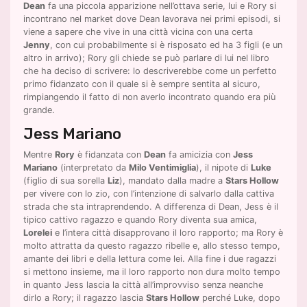
Dean
fa una piccola apparizione nell’ottava serie, lui e Rory si
incontrano nel market dove Dean lavorava nei primi episodi, si
viene a sapere che vive in una città vicina con una certa
Jenny
, con cui probabilmente si è risposato ed ha 3 figli (e un
altro in arrivo); Rory gli chiede se può parlare di lui nel libro
che ha deciso di scrivere: lo descriverebbe come un perfetto
primo fidanzato con il quale si è sempre sentita al sicuro,
rimpiangendo il fatto di non averlo incontrato quando era più
grande.
Jess Mariano
Mentre
Rory
è fidanzata con
Dean
fa amicizia con
Jess
Mariano
(interpretato da
Milo Ventimiglia
), il nipote di
Luke
(figlio di sua sorella
Liz
), mandato dalla madre a
Stars Hollow
per vivere con lo zio, con l’intenzione di salvarlo dalla cattiva
strada che sta intraprendendo. A differenza di Dean, Jess è il
tipico cattivo ragazzo e quando Rory diventa sua amica,
Lorelei
e l’intera città disapprovano il loro rapporto; ma Rory è
molto attratta da questo ragazzo ribelle e, allo stesso tempo,
amante dei libri e della lettura come lei. Alla fine i due ragazzi
si mettono insieme, ma il loro rapporto non dura molto tempo
in quanto Jess lascia la città all’improvviso senza neanche
dirlo a Rory; il ragazzo lascia
Stars Hollow
perché Luke, dopo