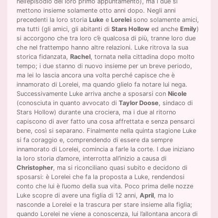
nell’episodio del loro primo appuntamento), ma i due si
mettono insieme solamente otto anni dopo. Negli anni
precedenti la loro storia
Luke
e
Lorelei
sono solamente amici,
ma tutti (gli amici, gli abitanti di
Stars Hollow
ed anche
Emily
)
si accorgono che tra loro c’è qualcosa di più, tranne loro due
che nel frattempo hanno altre relazioni. Luke ritrova la sua
storica fidanzata,
Rachel
, tornata nella cittadina dopo molto
tempo; i due stanno di nuovo insieme per un breve periodo,
ma lei lo lascia ancora una volta perché capisce che è
innamorato di Lorelei, ma quando glielo fa notare lui nega.
Successivamente Luke arriva anche a sposarsi con
Nicole
(conosciuta in quanto avvocato di
Taylor Doose
, sindaco di
Stars Hollow) durante una crociera, ma i due al ritorno
capiscono di aver fatto una cosa affrettata e senza pensarci
bene, così si separano. Finalmente nella quinta stagione Luke
si fa coraggio e, comprendendo di essere da sempre
innamorato di Lorelei, comincia a farle la corte. I due iniziano
la loro storia d’amore, interrotta all’inizio a causa di
Christopher
, ma si riconciliano quasi subito e decidono di
sposarsi: è Lorelei che fa la proposta a Luke, rendendosi
conto che lui è l’uomo della sua vita. Poco prima delle nozze
Luke scopre di avere una figlia di 12 anni,
April
, ma lo
nasconde a Lorelei e la trascura per stare insieme alla figlia;
quando Lorelei ne viene a conoscenza, lui l’allontana ancora di