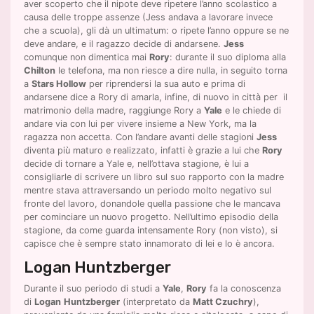
aver scoperto che il nipote deve ripetere l’anno scolastico a
causa delle troppe assenze (Jess andava a lavorare invece
che a scuola), gli dà un ultimatum: o ripete l’anno oppure se ne
deve andare, e il ragazzo decide di andarsene.
Jess
comunque non dimentica mai
Rory
: durante il suo diploma alla
Chilton
le telefona, ma non riesce a dire nulla, in seguito torna
a
Stars Hollow
per riprendersi la sua auto e prima di
andarsene dice a Rory di amarla, infine, di nuovo in città per il
matrimonio della madre, raggiunge Rory a
Yale
e le chiede di
andare via con lui per vivere insieme a New York, ma la
ragazza non accetta. Con l’andare avanti delle stagioni
Jess
diventa più maturo e realizzato, infatti è grazie a lui che
Rory
decide di tornare a Yale e, nell’ottava stagione, è lui a
consigliarle di scrivere un libro sul suo rapporto con la madre
mentre stava attraversando un periodo molto negativo sul
fronte del lavoro, donandole quella passione che le mancava
per cominciare un nuovo progetto. Nell’ultimo episodio della
stagione, da come guarda intensamente Rory (non visto), si
capisce che è sempre stato innamorato di lei e lo è ancora.
Logan Huntzberger
Durante il suo periodo di studi a
Yale
,
Rory
fa la conoscenza
di
Logan
Huntzberger
(interpretato da
Matt Czuchry
),