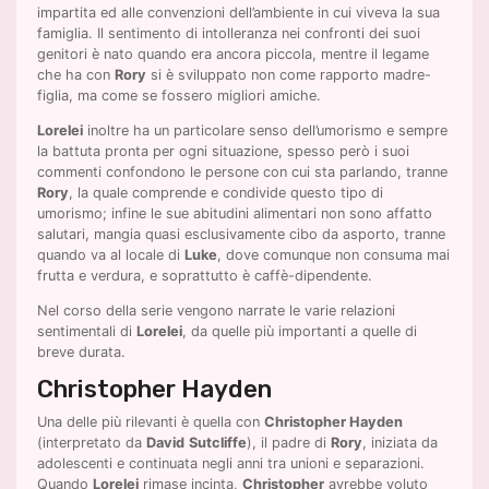
impartita ed alle convenzioni dell’ambiente in cui viveva la sua
famiglia. Il sentimento di intolleranza nei confronti dei suoi
genitori è nato quando era ancora piccola, mentre il legame
che ha con
Rory
si è sviluppato non come rapporto madre-
figlia, ma come se fossero migliori amiche.
Lorelei
inoltre ha un particolare senso dell’umorismo e sempre
la battuta pronta per ogni situazione, spesso però i suoi
commenti confondono le persone con cui sta parlando, tranne
Rory
, la quale comprende e condivide questo tipo di
umorismo; infine le sue abitudini alimentari non sono affatto
salutari, mangia quasi esclusivamente cibo da asporto, tranne
quando va al locale di
Luke
, dove comunque non consuma mai
frutta e verdura, e soprattutto è caffè-dipendente.
Nel corso della serie vengono narrate le varie relazioni
sentimentali di
Lorelei
, da quelle più importanti a quelle di
breve durata.
Christopher Hayden
Una delle più rilevanti è quella con
Christopher Hayden
(interpretato da
David
Sutcliffe
), il padre di
Rory
, iniziata da
adolescenti e continuata negli anni tra unioni e separazioni.
Quando
Lorelei
rimase incinta,
Christopher
avrebbe voluto