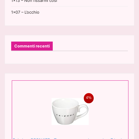
1×13 – Non fissarmi così
1×07 – L’occhio
Commenti recenti
4%