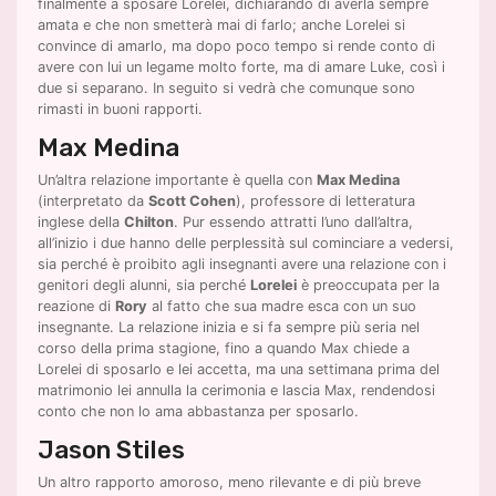
finalmente a sposare Lorelei, dichiarando di averla sempre
amata e che non smetterà mai di farlo; anche Lorelei si
convince di amarlo, ma dopo poco tempo si rende conto di
avere con lui un legame molto forte, ma di amare Luke, così i
due si separano. In seguito si vedrà che comunque sono
rimasti in buoni rapporti.
Max Medina
Un’altra relazione importante è quella con
Max Medina
(interpretato da
Scott Cohen
), professore di letteratura
inglese della
Chilton
. Pur essendo attratti l’uno dall’altra,
all’inizio i due hanno delle perplessità sul cominciare a vedersi,
sia perché è proibito agli insegnanti avere una relazione con i
genitori degli alunni, sia perché
Lorelei
è preoccupata per la
reazione di
Rory
al fatto che sua madre esca con un suo
insegnante. La relazione inizia e si fa sempre più seria nel
corso della prima stagione, fino a quando Max chiede a
Lorelei di sposarlo e lei accetta, ma una settimana prima del
matrimonio lei annulla la cerimonia e lascia Max, rendendosi
conto che non lo ama abbastanza per sposarlo.
Jason Stiles
Un altro rapporto amoroso, meno rilevante e di più breve