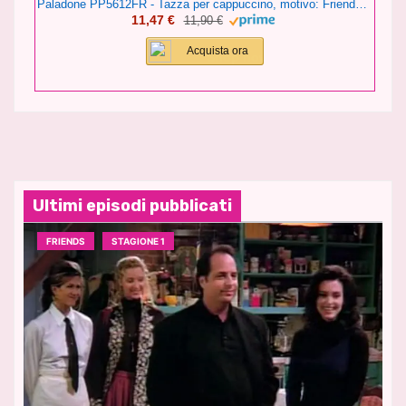
Paladone PP5612FR - Tazza per cappuccino, motivo: Friends Central Perk, 296 ml, in ceramica
11,47 €
11,90 €
Acquista ora
Ultimi episodi pubblicati
FRIENDS
STAGIONE 1