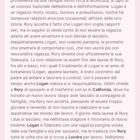
proveniente da una famiglia molto ricca e altolocata, a capo di
un colosso nazionale dell’editoria e dell’informazione. Logan è
un ragazzo molto viziato, borioso e presuntuoso, inoltre ha
numerose relazioni amorose occasionali; all’inizio della loro
storia, Rory accetta il fatto che Logan non voglia rapporti
seri, ma in seguito si rende conto di non essere la ragazza
adatta ad avere avventure e così decide di lasciarlo.
Inaspettatamente Logan, non volendo perderla, le promette
che smetterà di comportarsi così, che non uscirà più con
nessun’altra ragazza; Rory diventa così ufficialmente la sua
fidanzata. La loro relazione va avanti fino alla laurea di Rory,
fra alti e bassi, tra i quali il tradimento di Logan e un anno di
lontananza (Logan, appena laureato, è stato costretto dal
padre ad andare a lavorare a Londra); con il passare del
tempo anche
Logan
matura e si responsabilizza, infatti chiede
a
Rory
di sposarlo e di trasferirsi con lui in
California
, dove ha
trovato un nuovo lavoro (dopo aver lasciato la compagnia di
famiglia), ma Rory non accetta, pensando di essere troppo
giovane e temendo di non riuscire a realizzare le sue
aspettative nel mondo del lavoro. Il giorno della laurea di Rory
i due si lasciano, ma nell’ottava stagione li ritroviamo di nuovo
insieme:
Logan
è fidanzato con una ragazza parigina voluta
dalla sua famiglia e sta per sposarsi, ma la tradisce con
Rory
tutte le volte che lei si trova a
Londra
per lavoro. Nell’ultimo