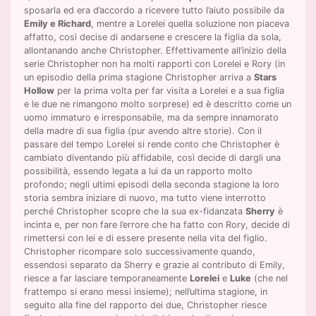
sposarla ed era d’accordo a ricevere tutto l’aiuto possibile da
Emily e Richard
, mentre a Lorelei quella soluzione non piaceva
affatto, così decise di andarsene e crescere la figlia da sola,
allontanando anche Christopher. Effettivamente all’inizio della
serie Christopher non ha molti rapporti con Lorelei e Rory (in
un episodio della prima stagione Christopher arriva a
Stars
Hollow
per la prima volta per far visita a Lorelei e a sua figlia
e le due ne rimangono molto sorprese) ed è descritto come un
uomo immaturo e irresponsabile, ma da sempre innamorato
della madre di sua figlia (pur avendo altre storie). Con il
passare del tempo Lorelei si rende conto che Christopher è
cambiato diventando più affidabile, così decide di dargli una
possibilità, essendo legata a lui da un rapporto molto
profondo; negli ultimi episodi della seconda stagione la loro
storia sembra iniziare di nuovo, ma tutto viene interrotto
perché Christopher scopre che la sua ex-fidanzata
Sherry
è
incinta e, per non fare l’errore che ha fatto con Rory, decide di
rimettersi con lei e di essere presente nella vita del figlio.
Christopher ricompare solo successivamente quando,
essendosi separato da Sherry e grazie al contributo di Emily,
riesce a far lasciare temporaneamente
Lorelei
e
Luke
(che nel
frattempo si erano messi insieme); nell’ultima stagione, in
seguito alla fine del rapporto dei due, Christopher riesce