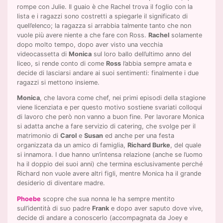
rompe con Julie. Il guaio è che Rachel trova il foglio con la
lista e i ragazzi sono costretti a spiegarle il significato di
quell’elenco; la ragazza si arrabbia talmente tanto che non
vuole più avere niente a che fare con Ross.
Rachel
solamente
dopo molto tempo, dopo aver visto una vecchia
videocassetta di
Monica
sul loro ballo dell’ultimo anno del
liceo, si rende conto di come
Ross
l’abbia sempre amata e
decide di lasciarsi andare ai suoi sentimenti: finalmente i due
ragazzi si mettono insieme.
Monica
, che lavora come chef, nei primi episodi della stagione
viene licenziata e per questo motivo sostiene svariati colloqui
di lavoro che però non vanno a buon fine. Per lavorare Monica
si adatta anche a fare servizio di catering, che svolge per il
matrimonio di
Carol
e
Susan
ed anche per una festa
organizzata da un amico di famiglia,
Richard Burke
, del quale
si innamora. I due hanno un’intensa relazione (anche se l’uomo
ha il doppio dei suoi anni) che termina esclusivamente perché
Richard non vuole avere altri figli, mentre Monica ha il grande
desiderio di diventare madre.
Phoebe
scopre che sua nonna le ha sempre mentito
sull’identità di suo padre
Frank
e dopo aver saputo dove vive,
decide di andare a conoscerlo (accompagnata da Joey e