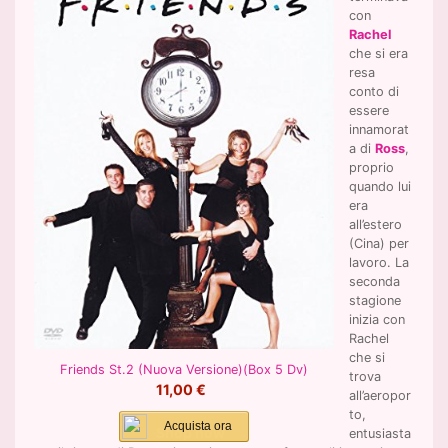
con
Rachel
che si era
resa
conto di
essere
innamorat
a di
Ross
,
proprio
quando lui
era
all’estero
(Cina) per
lavoro. La
seconda
stagione
inizia con
Rachel
che si
Friends St.2 (Nuova Versione)(Box 5 Dv)
trova
11,00 €
all’aeropor
to,
Acquista ora
entusiasta