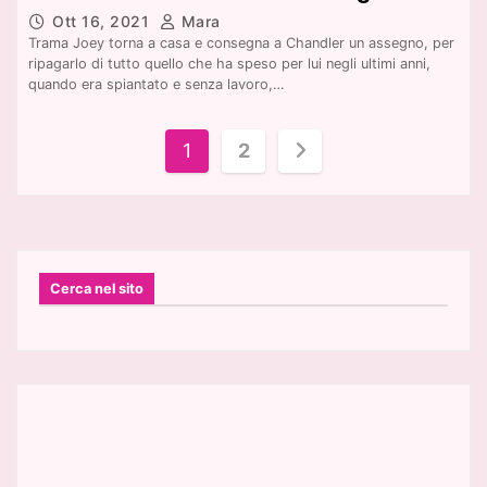
Ott 16, 2021
Mara
Trama Joey torna a casa e consegna a Chandler un assegno, per
ripagarlo di tutto quello che ha speso per lui negli ultimi anni,
quando era spiantato e senza lavoro,…
P
1
2
a
g
i
n
a
z
i
Cerca nel sito
o
n
e
d
e
g
l
i
a