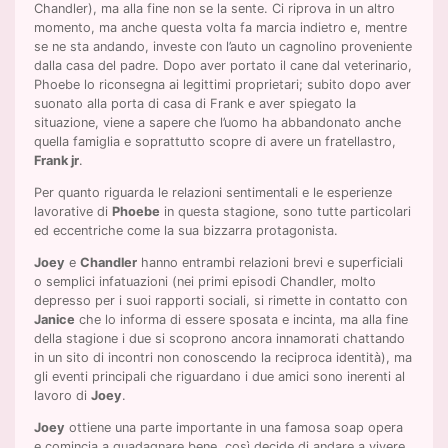
Chandler), ma alla fine non se la sente. Ci riprova in un altro
momento, ma anche questa volta fa marcia indietro e, mentre
se ne sta andando, investe con l’auto un cagnolino proveniente
dalla casa del padre. Dopo aver portato il cane dal veterinario,
Phoebe lo riconsegna ai legittimi proprietari; subito dopo aver
suonato alla porta di casa di Frank e aver spiegato la
situazione, viene a sapere che l’uomo ha abbandonato anche
quella famiglia e soprattutto scopre di avere un fratellastro,
Frank jr
.
Per quanto riguarda le relazioni sentimentali e le esperienze
lavorative di
Phoebe
in questa stagione, sono tutte particolari
ed eccentriche come la sua bizzarra protagonista.
Joey
e
Chandler
hanno entrambi relazioni brevi e superficiali
o semplici infatuazioni (nei primi episodi Chandler, molto
depresso per i suoi rapporti sociali, si rimette in contatto con
Janice
che lo informa di essere sposata e incinta, ma alla fine
della stagione i due si scoprono ancora innamorati chattando
in un sito di incontri non conoscendo la reciproca identità), ma
gli eventi principali che riguardano i due amici sono inerenti al
lavoro di
Joey
.
Joey
ottiene una parte importante in una famosa soap opera
e comincia a guadagnare bene, così decide di andare a vivere