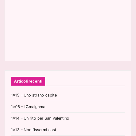
r
t
i
c
o
l
i
Articoli recenti
1×15 – Uno strano ospite
1×08 – L’Amalgama
1×14 – Un rito per San Valentino
1×13 – Non fissarmi così