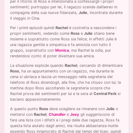
per il ritorno di Ross e intenzionata a confessargli i propri
sentimenti; purtroppo per lei, il ragazzo scende dall’aereo in
compagnia della sua nuova fidanzata,
Julie
, incontrata durante
il viaggio in Cina.
Per i primi episodi quindi
Rachel
è costretta a nascondere i
propri sentimenti, vedendo come
Ross
e
Julie
stiano bene
insieme e soprattutto come Ross sia felice; in effetti Julie è
una ragazza gentile e simpatica e fa amicizia con tutto il
gruppo, soprattutto con
Monica
, ma Rachel la odia, pur
rendendosi conto di poter diventare sua amica.
La situazione esplode quando
Rachel
, cercando di dimenticare
Ross
, ha un appuntamento con un ragazzo, ma durante la
cena si ubriaca e lascia un messaggio nella segreteria del
telefono di Ross dicendogli, alla fine, che ha chiuso con lui; la
mattina dopo Ross ascoltando la segreteria scopre che
Rachel prova dei sentimenti per lui e la sera al
Central Perk
si
baciano appassionatamente.
A questo punto
Ross
deve scegliere se rimanere con
Julie
o
mettersi con
Rachel
;
Chandler
e
Joey
gli suggeriscono di
fare una lista con i difetti e i pregi delle due ragazze, Ross fa
questa lista aiutato dagli amici, ma risulta abbastanza inutile
essendo Ross innamorato di Rachel dai tempi del liceo; quindi