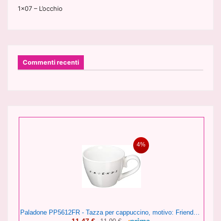
1×07 – L’occhio
Commenti recenti
4%
Paladone PP5612FR - Tazza per cappuccino, motivo: Friends Central Perk, 296 ml, in ceramica