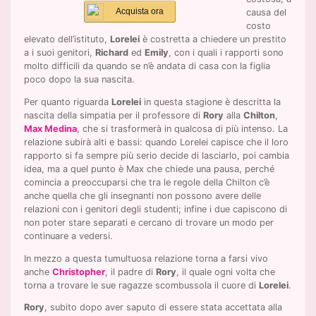
Acquista ora
causa del
costo
elevato dell’istituto,
Lorelei
è costretta a chiedere un prestito
a i suoi genitori,
Richard
ed
Emily
, con i quali i rapporti sono
molto difficili da quando se n’è andata di casa con la figlia
poco dopo la sua nascita.
Per quanto riguarda
Lorelei
in questa stagione è descritta la
nascita della simpatia per il professore di
Rory
alla
Chilton
,
Max Medina
, che si trasformerà in qualcosa di più intenso. La
relazione subirà alti e bassi: quando Lorelei capisce che il loro
rapporto si fa sempre più serio decide di lasciarlo, poi cambia
idea, ma a quel punto è Max che chiede una pausa, perché
comincia a preoccuparsi che tra le regole della Chilton c’è
anche quella che gli insegnanti non possono avere delle
relazioni con i genitori degli studenti; infine i due capiscono di
non poter stare separati e cercano di trovare un modo per
continuare a vedersi.
In mezzo a questa tumultuosa relazione torna a farsi vivo
anche
Christopher
, il padre di
Rory
, il quale ogni volta che
torna a trovare le sue ragazze scombussola il cuore di
Lorelei
.
Rory
, subito dopo aver saputo di essere stata accettata alla