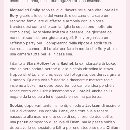
anche lei lo ama, così i due ragazzi tornano insieme.
Richard
ed
Emily
sono felici di riavere nella loro vita
Lorelei
e
Rory
grazie alle cene del venerdì, e cercano di creare un
rapporto famigliare di affetto e armonia con la nipote
(rendendosi conto che con la figlia le cose sono molto più
complicate): Rory viene invitata a passare una giornata col
nonno al suo club per giocare a golf, Emily organizza un
raffinato party per il compleanno della nipote e addirittura
riarreda la camera di Lorelei per fare in modo che Rory abbia
una camera tutta per lei in casa sua.
Intanto a
Stars Hollow
torna
Rachel
, la ex fidanzata di
Luke
,
che se n’era andata perché quella piccola cittadina le stava
troppo stretta, a lei che, essendo fotografa, desiderava girare
il mondo. Questa volta è decisa a rimanere e mettere radici
insieme a Luke, ma dopo poco tempo cambia idea perché si
rende conto che Luke è innamorato di
Lorelei
, anche se lui
nega e dà la colpa a lei di questa ennesima partenza.
Sookie
, dopo vari tentennamenti, chiede a
Jackson
di uscire e
i due diventano una coppia.
Lane
, che continua a tenere
nascoste alla madre molte cose di se, si prende due cotte:
una per un compagno di scuola di
Dean
, ma le passa subito
dopo averlo conosciuto e l’altra per uno studente della
Chilton