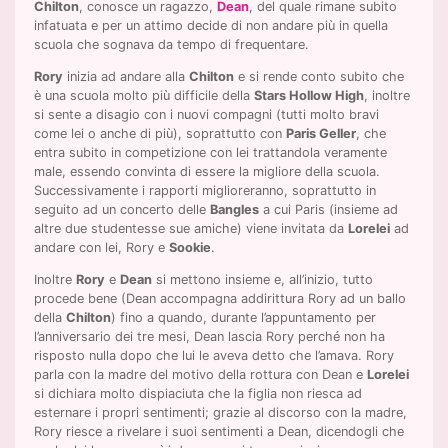
Chilton
, conosce un ragazzo,
Dean
, del quale rimane subito
infatuata e per un attimo decide di non andare più in quella
scuola che sognava da tempo di frequentare.
Rory
inizia ad andare alla
Chilton
e si rende conto subito che
è una scuola molto più difficile della
Stars Hollow High
, inoltre
si sente a disagio con i nuovi compagni (tutti molto bravi
come lei o anche di più), soprattutto con
Paris Geller
, che
entra subito in competizione con lei trattandola veramente
male, essendo convinta di essere la migliore della scuola.
Successivamente i rapporti miglioreranno, soprattutto in
seguito ad un concerto delle
Bangles
a cui Paris (insieme ad
altre due studentesse sue amiche) viene invitata da
Lorelei
ad
andare con lei, Rory e
Sookie
.
Inoltre
Rory
e
Dean
si mettono insieme e, all’inizio, tutto
procede bene (Dean accompagna addirittura Rory ad un ballo
della
Chilton
) fino a quando, durante l’appuntamento per
l’anniversario dei tre mesi, Dean lascia Rory perché non ha
risposto nulla dopo che lui le aveva detto che l’amava. Rory
parla con la madre del motivo della rottura con Dean e
Lorelei
si dichiara molto dispiaciuta che la figlia non riesca ad
esternare i propri sentimenti; grazie al discorso con la madre,
Rory riesce a rivelare i suoi sentimenti a Dean, dicendogli che