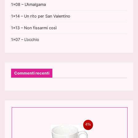
1×08 – L’Amalgama
1×14 – Un rito per San Valentino
1×13 – Non fissarmi così
1×07 – L’occhio
Commenti recenti
4%