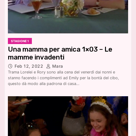
STAGIONE 1
Una mamma per amica 1×03 – Le
mamme invadenti
Feb 12, 2022
Mara
Trama Lorelei e Rory sono alla cena del venerdì dai nonni e
stanno facendo i complimenti ad Emily per la bontà del cibo,
questo dà modo alla padrona di casa…