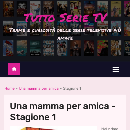
S
a
Tutto Serie TV
l
t
a
Trame e curiosità delle serie televisive più
a
l
amate
c
o
n
t
e
n
u
t
o
Home
»
Una mamma per amica
»
Stagione 1
Una mamma per amica -
Stagione 1
Nel primo