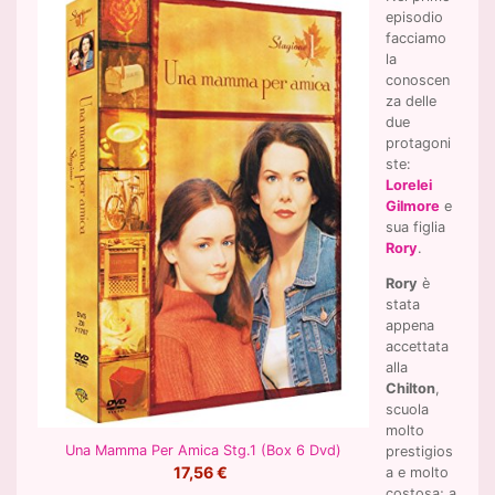
episodio
facciamo
la
conoscen
za delle
due
protagoni
ste:
Lorelei
Gilmore
e
sua figlia
Rory
.
Rory
è
stata
appena
accettata
alla
Chilton
,
scuola
molto
Una Mamma Per Amica Stg.1 (Box 6 Dvd)
prestigios
17,56 €
a e molto
costosa; a