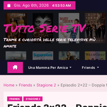
S
Gio. Ago 6th, 2026
4:53:54 AM
a
l
t
Tutto Serie TV
a
a
l
Trame e curiosità delle serie televisive più
c
amate
o
n
t
e
Una Mamma Per Amica
Friends
n
u
t
Home
»
Friends
»
Stagione 2
»
Episodio 2×22 – Doppia f
o
FRIENDS
STAGIONE 2