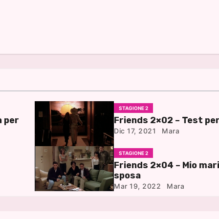
STAGIONE 2
a per
Friends 2×02 – Test per 
Dic 17, 2021
Mara
STAGIONE 2
Friends 2×04 – Mio mari
sposa
Mar 19, 2022
Mara