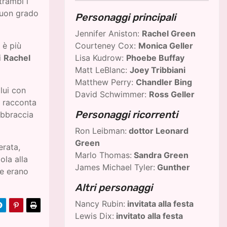
trambi i
 buon grado
Personaggi principali
Jennifer Aniston:
Rachel Green
è più
Courteney Cox:
Monica Geller
i
Rachel
Lisa Kudrow:
Phoebe Buffay
Matt LeBlanc:
Joey Tribbiani
Matthew Perry:
Chandler Bing
lui con
David Schwimmer:
Ross Geller
i racconta
Personaggi ricorrenti
abbraccia
Ron Leibman:
dottor Leonard
Green
erata,
Marlo Thomas:
Sandra Green
la alla
James Michael Tyler:
Gunther
he erano
Altri personaggi
Nancy Rubin:
invitata alla festa
Lewis Dix:
invitato alla festa