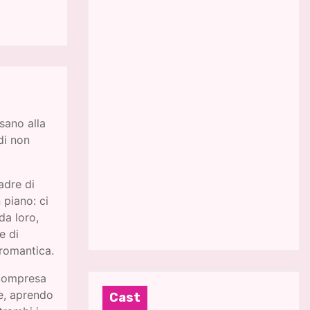
sano alla
di non
adre di
 piano: ci
da loro,
e di
 romantica.
, compresa
ne, aprendo
Cast