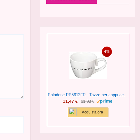
4%
Paladone PP5612FR - Tazza per cappuccino, motivo: Friends Central Perk, 296 ml, in ceramica
11,47 €
11,90 €
Acquista ora