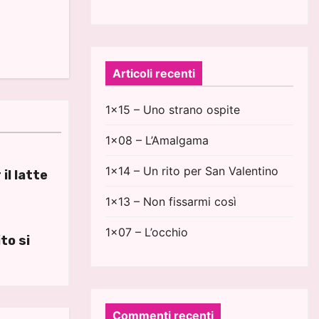
Articoli recenti
1×15 – Uno strano ospite
1×08 – L’Amalgama
1×14 – Un rito per San Valentino
il latte
1×13 – Non fissarmi così
1×07 – L’occhio
to si
Commenti recenti