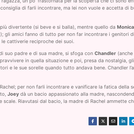
a ragazza, un po’ frastornata per la scoperta che ci sono en
le consiglia di farli incontrare, ma lei non vuole e accetta di
più divertente (si beve e si balla), mentre quello da
Monica
; gli amici fanno di tutto per non far incontrare i genitori d
 le cattiverie reciproche dei suoi.
e di suo padre e di sua madre, si sfoga con
Chandler
(anche 
ravvivere in quella situazione e poi, presa da nostalgia, gl
nitori e le sue sorelle quando tutto andava bene. Chandler l’
 Rachel; per non farli incontrare e vanificare la fatica della s
nto,
Joey
dà un bacio appassionato alla madre, nascondendo
 scale. Riavutasi dal bacio, la madre di Rachel ammette c