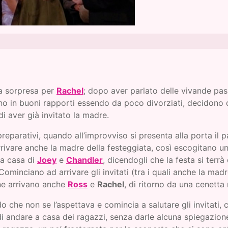
 a sorpresa per
Rachel
; dopo aver parlato delle vivande pas
sono in buoni rapporti essendo da poco divorziati, decidono 
di aver già invitato la madre.
reparativi, quando all’improvviso si presenta alla porta il p
rivare anche la madre della festeggiata, così escogitano un
 a casa di
Joey
e
Chandler
, dicendogli che la festa si terrà 
ominciano ad arrivare gli invitati (tra i quali anche la madr
ine arrivano anche
Ross
e
Rachel
, di ritorno da una cenetta
do che non se l’aspettava e comincia a salutare gli invitati
 di andare a casa dei ragazzi, senza darle alcuna spiegazio