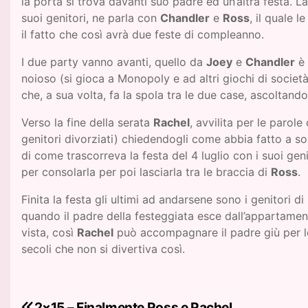
la porta si trova davanti suo padre ed un’altra festa. L
suoi genitori, ne parla con
Chandler
e
Ross
, il quale 
il fatto che così avrà due feste di compleanno.
I due party vanno avanti, quello da
Joey
e
Chandler
è 
noioso (si gioca a Monopoly e ad altri giochi di società)
che, a sua volta, fa la spola tra le due case, ascoltando
Verso la fine della serata
Rachel
, avvilita per le parol
genitori divorziati) chiedendogli come abbia fatto a sop
di come trascorreva la festa del 4 luglio con i suoi ge
per consolarla per poi lasciarla tra le braccia di
Ross
.
Finita la festa gli ultimi ad andarsene sono i genitori di
quando il padre della festeggiata esce dall’appartame
vista, così
Rachel
può accompagnare il padre giù per le
secoli che non si divertiva così.
2×15 – Finalmente Ross e Rachel
N