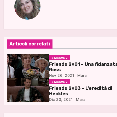
Articoli correlati
STAGIONE 2
Friends 2×01 – Una fidanzat
Ross
Nov 26, 2021
Mara
STAGIONE 2
Friends 2×03 – L’eredità di
Heckles
Dic 23, 2021
Mara